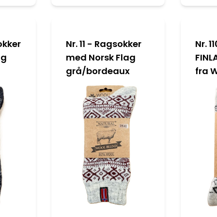
okker
Nr. 11 - Ragsokker
Nr. 1
ag
med Norsk Flag
FINL
grå/bordeaux
fra