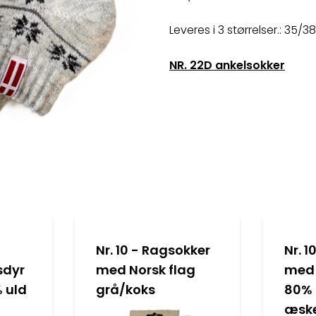
Leveres i 3 størrelser.: 35/
NR. 22D ankelsokker
Nr. 10 - Ragsokker
Nr. 
sdyr
med Norsk flag
med 
 uld
grå/koks
80% 
æsk