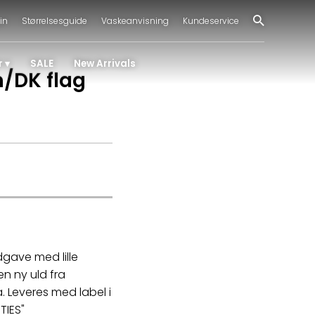
in
Størrelsesguide
Vaskeanvisning
Kundeservice
r
SALE
New Arrivals
/DK flag
.
dgave med lille
n ny uld fra
Leveres med label i
TIES"