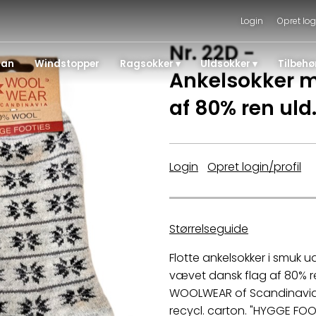
Login
Opret log
Nr. 22D -
gan
Windstopper
Ragsokker
Uldsokker
Tilbehø
Ankelsokker m
af 80% ren uld
Login
|
Opret login/profil
Størrelseguide
Flotte ankelsokker i smuk u
vævet dansk flag af 80% re
WOOLWEAR of Scandinavia. 
recycl. carton. "HYGGE FOO