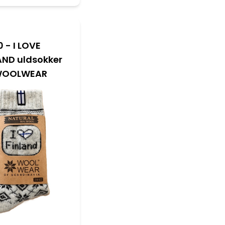
10 - I LOVE
AND uldsokker
 WOOLWEAR