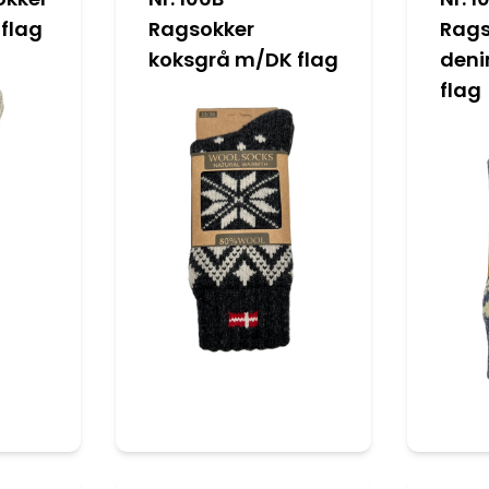
flag
Ragsokker
Rags
koksgrå m/DK flag
deni
flag