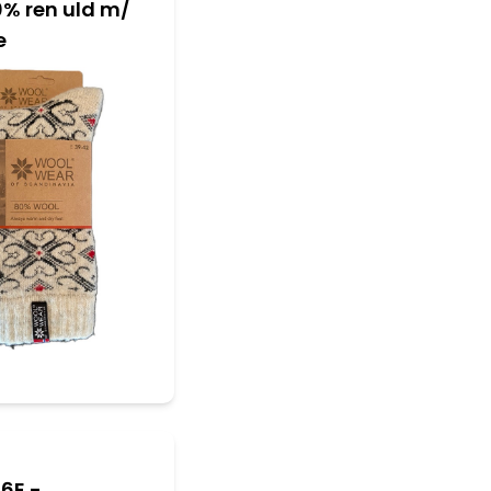
0% ren uld m/
e
06E -