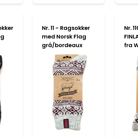
okker
Nr. 11 - Ragsokker
Nr. 1
ag
med Norsk Flag
FINL
grå/bordeaux
fra