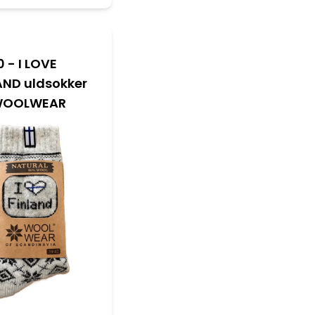
10 - I LOVE
AND uldsokker
 WOOLWEAR