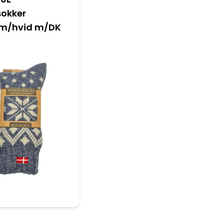
okker
m/hvid m/DK