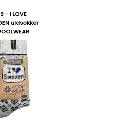
09 - I LOVE
EN uldsokker
 WOOLWEAR