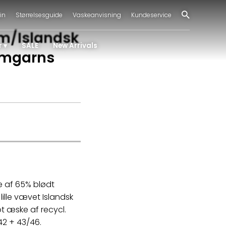
in
Størrelsesguide
Vaskeanvisning
Kundeservice
m/Islandsk
r
SALE
New Arrivals
amgarns
e af 65% blødt
ille vævet Islandsk
lot æske af recycl.
/42 + 43/46.