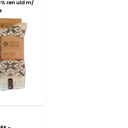
0% ren uld m/
e
06E -