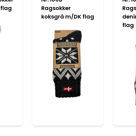
flag
Ragsokker
Rags
koksgrå m/DK flag
deni
flag