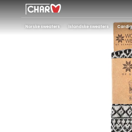
Norske sweaters
Islandske sweaters
Cardi