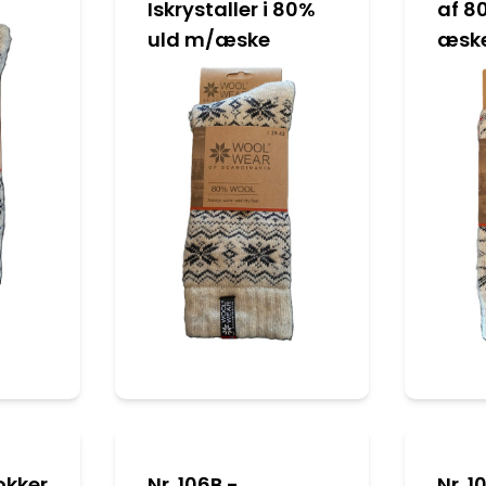
Iskrystaller i 80%
af 8
uld m/æske
æsk
okker
Nr. 106B -
Nr. 1