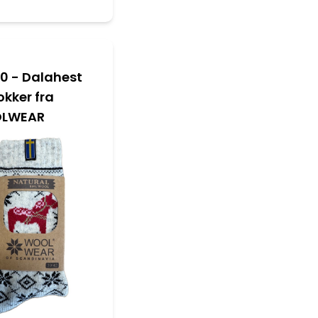
20 - Dalahest
okker fra
LWEAR