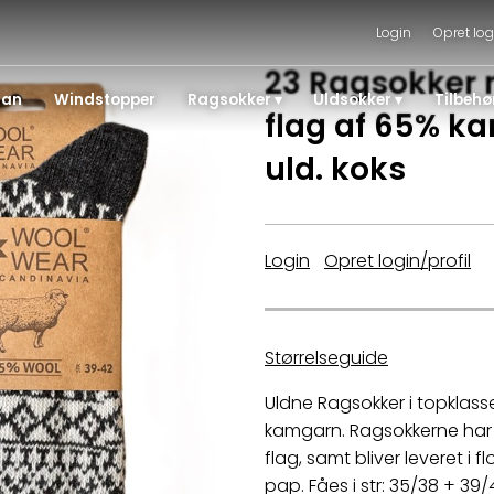
Login
Opret log
23 Ragsokker 
gan
Windstopper
Ragsokker
Uldsokker
Tilbehø
flag af 65% k
uld. koks
Login
|
Opret login/profil
Størrelseguide
Uldne Ragsokker i topklass
kamgarn. Ragsokkerne har l
flag, samt bliver leveret i f
pap. Fåes i str: 35/38 + 39