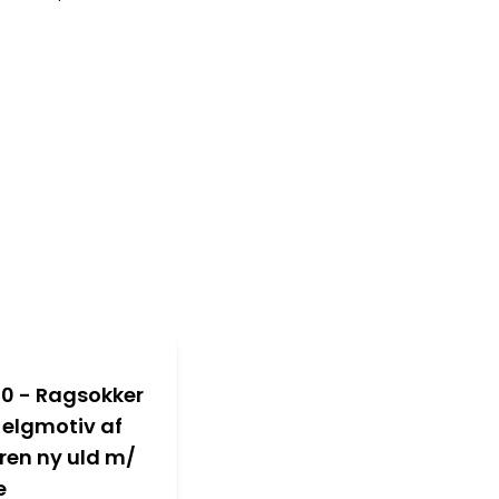
100 - Ragsokker
elgmotiv af
ren ny uld m/
e