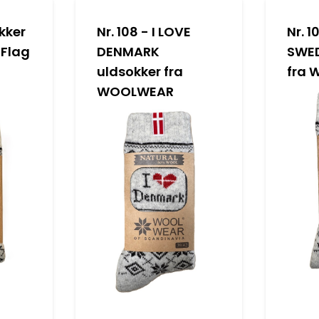
okker
Nr. 108 - I LOVE
Nr. 1
 Flag
DENMARK
SWED
uldsokker fra
fra
WOOLWEAR