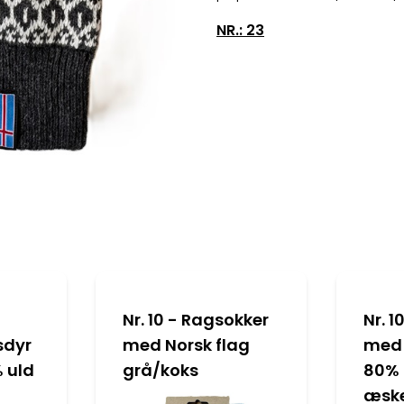
NR.: 23
Nr. 10 - Ragsokker
Nr. 
sdyr
med Norsk flag
med 
 uld
grå/koks
80% 
æsk