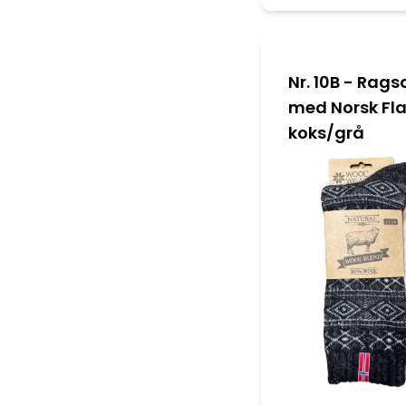
Nr. 10B - Rags
med Norsk Fl
koks/grå