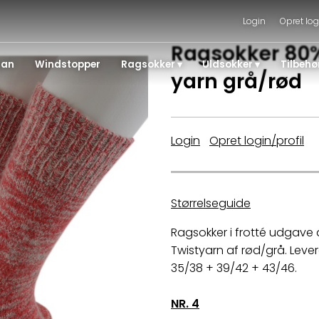
Login
Opret log
Ragsokker 80% 
gan
Windstopper
Ragsokker
Uldsokker
Tilbehø
yarn grå/rød
Login
|
Opret login/profil
Størrelseguide
Ragsokker i frotté udgave 
Twistyarn af rød/grå. Leveres
35/38 + 39/42 + 43/46.
NR. 4