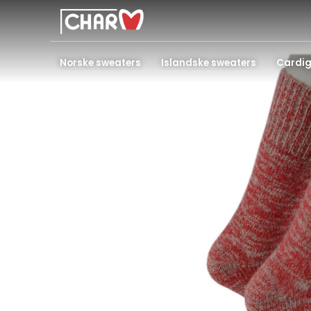
Norske sweaters
Islandske sweaters
Cardi