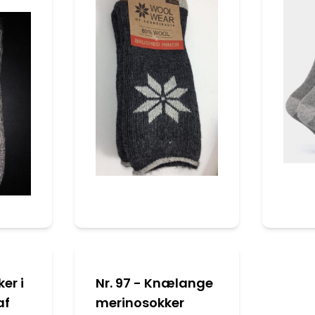
er i
Nr. 97 - Knælange
af
merinosokker