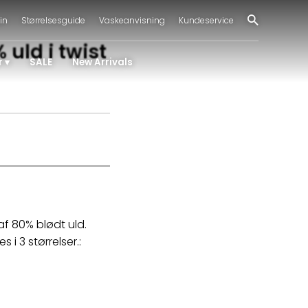
in
Størrelsesguide
Vaskeanvisning
Kundeservice
uld i twist
r
SALE
New Arrivals
af 80% blødt uld.
 i 3 størrelser.: