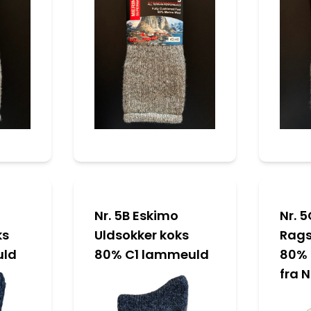
Nr. 5B Eskimo
Nr. 
ks
Uldsokker koks
Rags
uld
80% C1 lammeuld
80% 
fra 