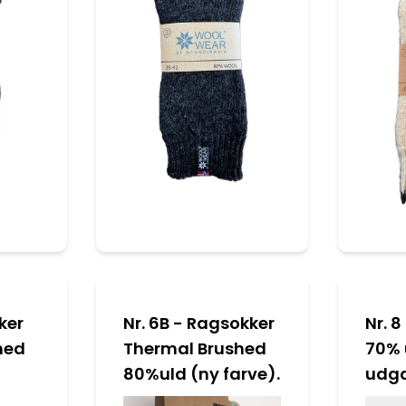
ker
Nr. 6B - Ragsokker
Nr. 
hed
Thermal Brushed
70% 
80%uld (ny farve).
udg