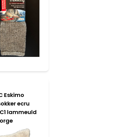
5C Eskimo
okker ecru
C1 lammeuld
Norge