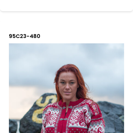
95C23-480