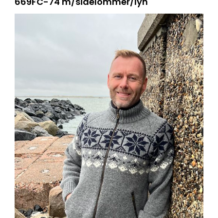
669FC-74 m/sidelommer/lyn