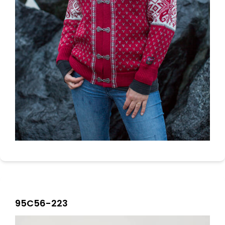
95C56-223