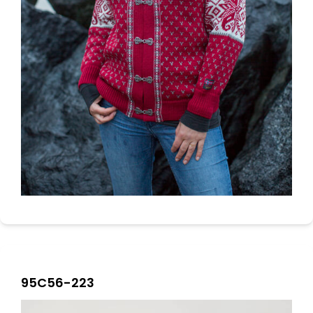
95C56-223