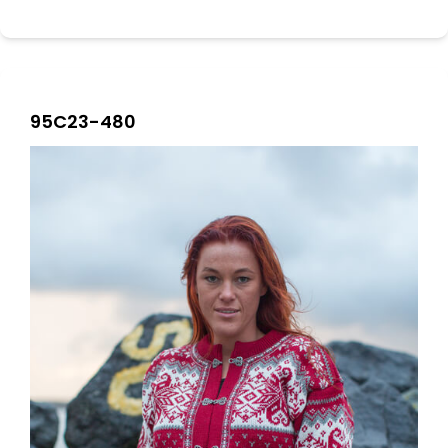
95C23-480