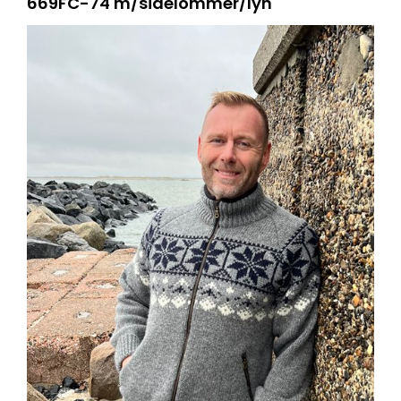
669FC-74 m/sidelommer/lyn