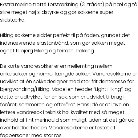
Ekstra merino trotté forstærkning (3-trådet) på hæl og tå
sikre meget høj slidstyrke og gør sokkerne super
slidstærke.
Hiking sokkerne sidder perfekt til på foden, grundet det
indsnævrende elastanbånd, som gør sokken meget
egnet til bjerg Hiking og terræn Trekking.
De korte vandresokker er en mellemting mellem
ankelsokker og normal længde sokker. Vandresokkerne er
udviklet af én sokkedesigner med stor fritidsinteresse for
bjergvandring/Hiking. Modellen hedder ”Light Hiking”, og
dette er udtrykket for en sok, som er udviklet til brug i
foråret, sommeren og efteråret. Hans idé er at lave en
lettere vandresok i teknisk høj kvalitet med så meget
indhold af fint merinould som muligt, uden at det går ud
over holdbarheden. Vandresokkerne er testet af
fagpersoner med stor ros.