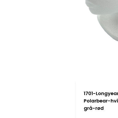
1701-Longyea
Polarbear-hv
grå-rød