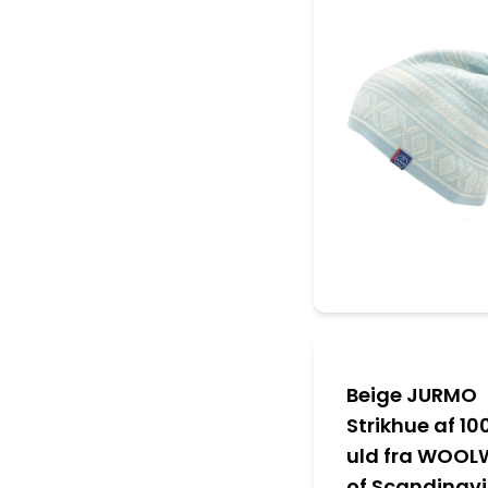
Beige JURMO
Strikhue af 1
uld fra WOOL
of Scandinav