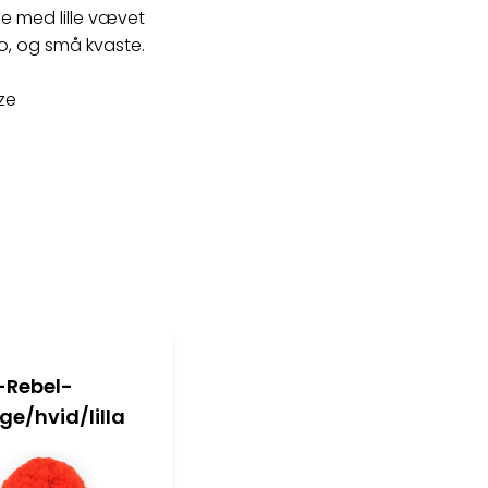
je med lille vævet
, og små kvaste.
ize
-Rebel-
ge/hvid/lilla