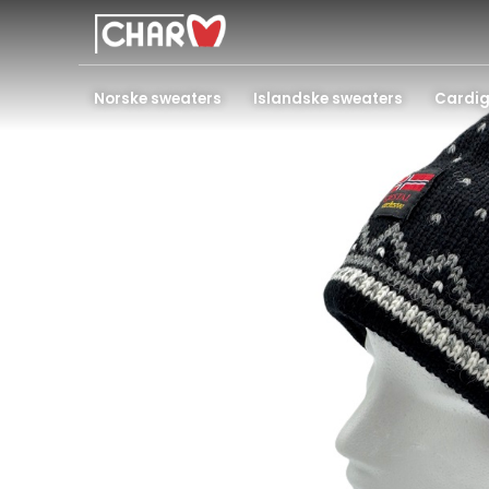
Norske sweaters
Islandske sweaters
Cardi