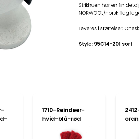
Strikhuen har en fin detal
NORWOOL/norsk flag logo
Leveres i størrelser: Ones
Style: 95C14-201 sort
r-
1710-Reindeer-
2412
id-
hvid-blå-rød
oran