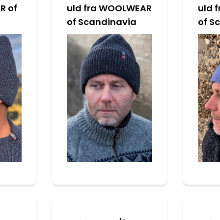
R of
uld fra WOOLWEAR
uld 
of Scandinavia
of S