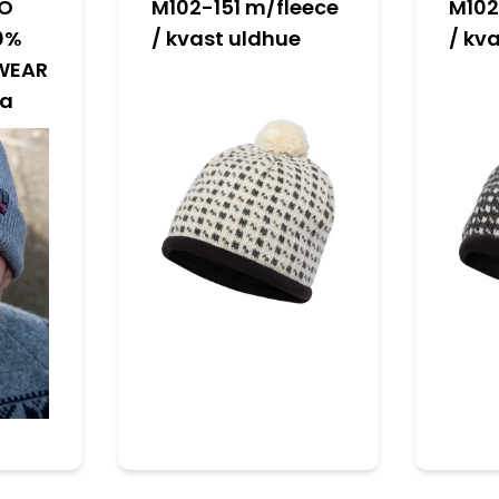
MO
M102-151 m/fleece
M102
00%
/ kvast uldhue
/ kv
WEAR
ia