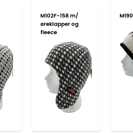
M102F-158 m/
M190
øreklapper og
fleece