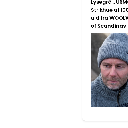
Lysegrå JUR
Strikhue af 1
uld fra WOOL
of Scandinav