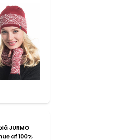
blå JURMO
khue af 100%