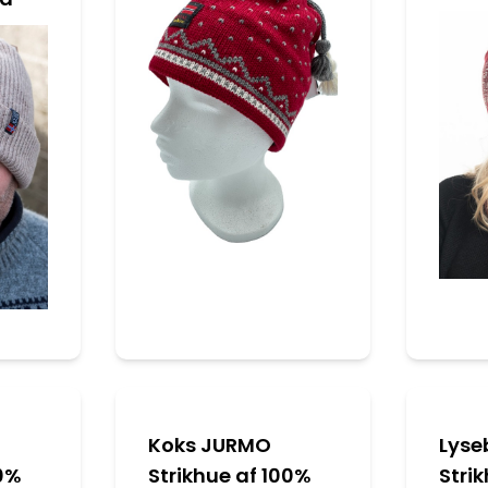
Koks JURMO
Lyse
00%
Strikhue af 100%
Stri