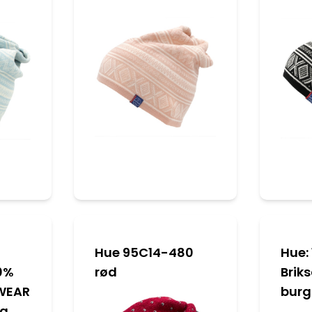
Hue 95C14-480
Hue:
00%
rød
Brik
WEAR
burg
ia