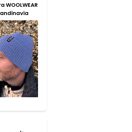
fra WOOLWEAR
candinavia