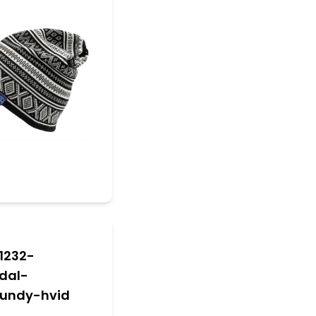
 1232-
sdal-
undy-hvid