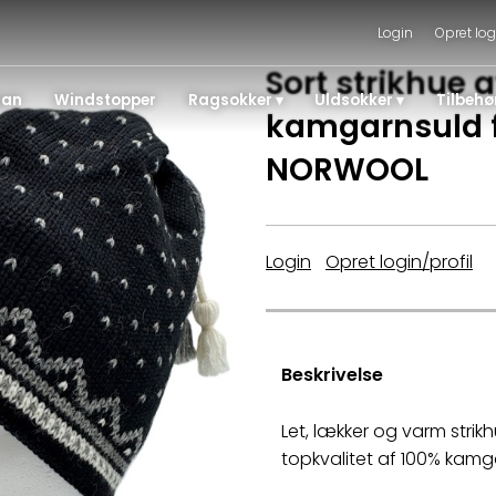
Login
Opret log
Sort strikhue a
gan
Windstopper
Ragsokker
Uldsokker
Tilbehø
kamgarnsuld 
NORWOOL
Login
|
Opret login/profil
Beskrivelse
Let, lækker og varm stri
topkvalitet af 100% kamg