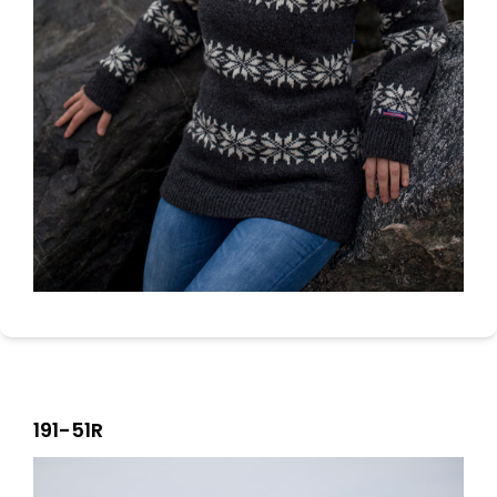
191-51R